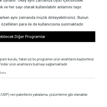
rak oynanır. Okey aynı zamanda oyun içerisindeki
k ve her sayı olarak kullanılabilir anlamını taşır.
arken aynı zamanda müzik dinleyebilirsiniz. Bunun
zellikleri para ile de kullanıcısına sunmaktadır.
kebilecek Diğer Programlar
rogram kurulu, fakat siz bu programın ürün anahtarını kaybettiniz
Finder ürün anahtarını bulmayı sağlamaktadır.
dows
P/UDP) veri paketlerini yakalama, çözümleme gibi olanaklar