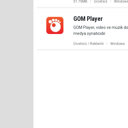
|
|
51.70MB
Ücretsiz
Window
GOM Player
GOM Player, video ve müzik dosy
medya oynatıcıdır.
|
Ücretsiz / Reklamlı
Windows