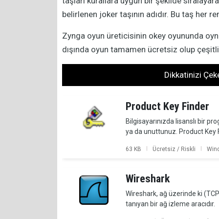
taşları kurallara uygun bir şekilde sıralaya
belirlenen joker taşının adıdır. Bu taş her ren
Zynga oyun üreticisinin okey oyununda oyn
dışında oyun tamamen ücretsiz olup çeşitli ö
Dikkatinizi Çe
Product Key Finder
Bilgisayarınızda lisanslı bir p
ya da unuttunuz. Product Key 
|
|
63 KB
Ücretsiz / Riskli
Win
Wireshark
Wireshark, ağ üzerinde ki (TC
tanıyan bir ağ izleme aracıdır.