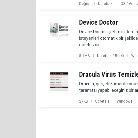
|
|
Değişir
Ücretsiz
iOS / Andr
Device Doctor
Device Doctor, işletim sistemi
isteyenleri otomatik bir şekil
ücretsizdir.
|
|
5.1MB
Ücretsiz / Riskli
Win
Dracula Virüs Temizle
Dracula, gerçek zamanlı korum
taraması yapabileceğiniz bir an
|
|
27KB
Ücretsiz
Windows