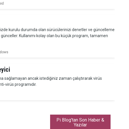
oid
nizde kurulu durumda olan sürücülerinizi denetler ve güncelleme
de günceller. Kullanımı kolay olan bu küçük program, tamamen
dows
yici
a sağlamayan ancak istediğiniz zaman çalıştırarak virüs
ti-virüs programıdır.
Pi Blog'tan Son Haber &
Yazılar