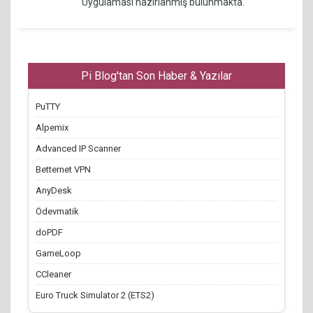
Uygulaması hazırlanmış bulunmakta.
Pi Blog'tan Son Haber & Yazılar
PuTTY
Alpemix
Advanced IP Scanner
Betternet VPN
AnyDesk
Ödevmatik
doPDF
GameLoop
CCleaner
Euro Truck Simulator 2 (ETS2)