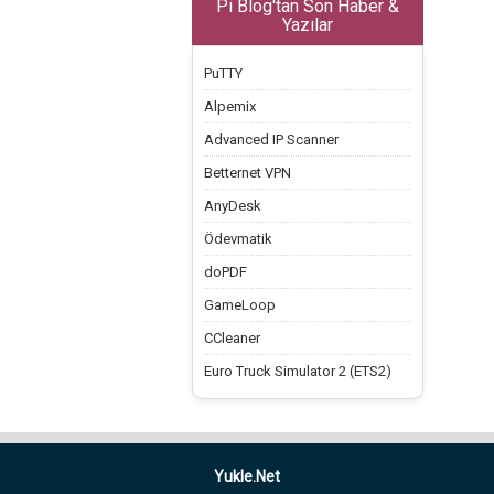
Pi Blog'tan Son Haber &
Yazılar
PuTTY
Alpemix
Advanced IP Scanner
Betternet VPN
AnyDesk
Ödevmatik
doPDF
GameLoop
CCleaner
Euro Truck Simulator 2 (ETS2)
Yukle.Net