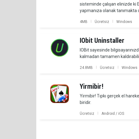
sisteminde çalışan elinizde ki 
yapmanıza olanak tanımakta ola
|
|
4MB
Ücretsiz
Windows
IObit Uninstaller
IOBit sayesinde bilgisayarınızd
kalmadan tamamen kaldırabilir v
|
|
24.8MB
Ücretsiz
Windows
Yirmibir!
Yirmibir! Tıpkı gerçek el hare
biridir.
|
Ücretsiz
Android / iOS