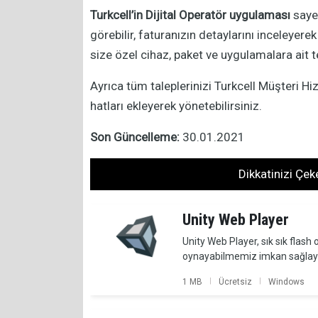
Turkcell’in Dijital Operatör uygulaması
sayes
görebilir, faturanızın detaylarını inceleyere
size özel cihaz, paket ve uygulamalara ait tek
Ayrıca tüm taleplerinizi Turkcell Müşteri Hizm
hatları ekleyerek yönetebilirsiniz.
Son Güncelleme:
30.01.2021
Dikkatinizi Çe
Unity Web Player
Unity Web Player, sık sık flash
oynayabilmemiz imkan sağlayan 
|
|
1 MB
Ücretsiz
Windows